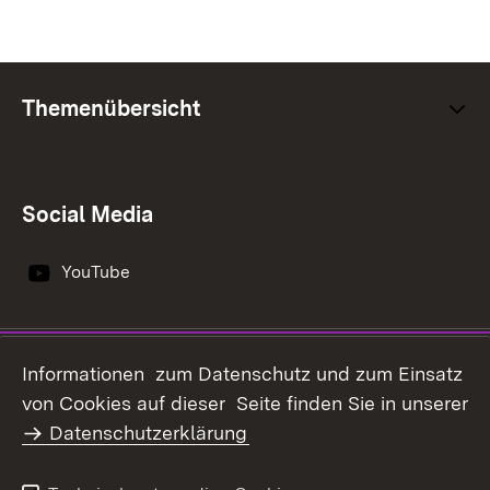
Themenübersicht
Social Media
YouTube
Impressum
Datenschutz
Informationen zum Datenschutz und zum Einsatz
Erklärung zur
von Cookies auf dieser Seite finden Sie in unserer
Benutzungshinweise
Barrierefreiheit
Datenschutzerklärung
Infodienst Landwirtschaft -
Ernährung - Ländlicher