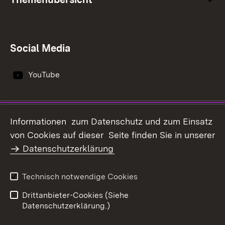
Social Media
YouTube
Impressum
Datenschutz
Informationen zum Datenschutz und zum Einsatz
Erklärung zur
von Cookies auf dieser Seite finden Sie in unserer
Benutzungshinweise
Barrierefreiheit
Datenschutzerklärung
Infodienst Landwirtschaft -
Ernährung - Ländlicher
Technisch notwendige Cookies
Raum
Drittanbieter-Cookies (Siehe
Datenschutzerklärung.)