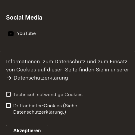
Social Media
YouTube
Impressum
Datenschutz
Informationen zum Datenschutz und zum Einsatz
Erklärung zur
von Cookies auf dieser Seite finden Sie in unserer
Benutzungshinweise
Barrierefreiheit
Datenschutzerklärung
Infodienst Landwirtschaft -
Ernährung - Ländlicher
Technisch notwendige Cookies
Raum
Drittanbieter-Cookies (Siehe
Datenschutzerklärung.)
Akzeptieren