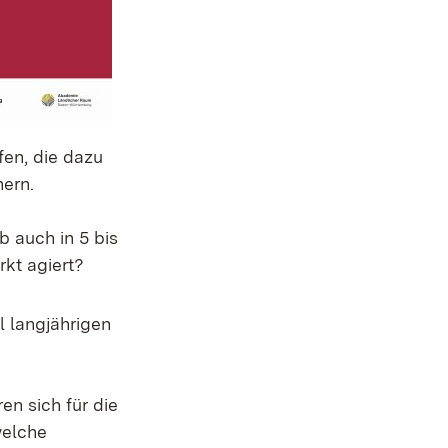
en, die dazu
hern.
b auch in 5 bis
rkt agiert?
l langjährigen
ren sich für die
welche