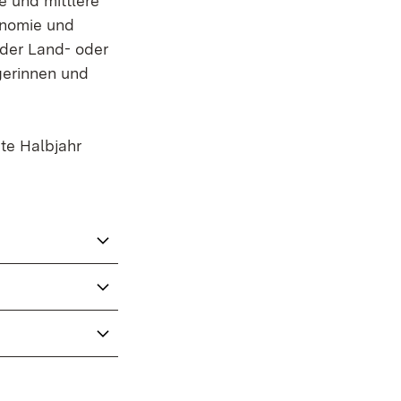
e und mittlere
onomie und
 der Land- oder
gerinnen und
te Halbjahr