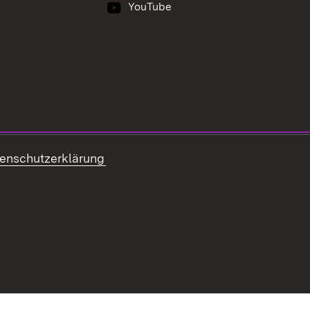
YouTube
enschutzerklärung
ung zur Barrierefreiheit
Benutzungshinweise
 Landwirtschaft - Ernährung - Ländlicher Raum