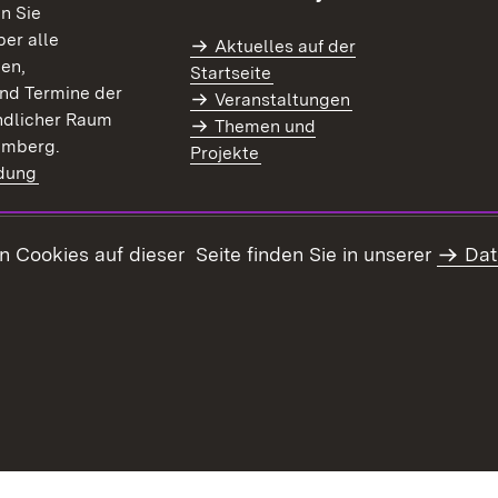
en Sie
er alle
Aktuelles auf der
en,
Startseite
nd Termine der
Veranstaltungen
dlicher Raum
Themen und
emberg.
Projekte
dung
)
Cookies auf dieser Seite finden Sie in unserer
Dat
Impressum
Datenschutz
Erklär
Infodienst