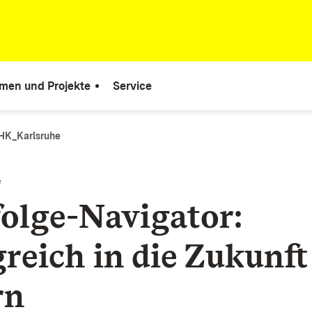
men und Projekte
Service
IHK_Karlsruhe
e
olge-Navigator:
greich in die Zukunft
rn