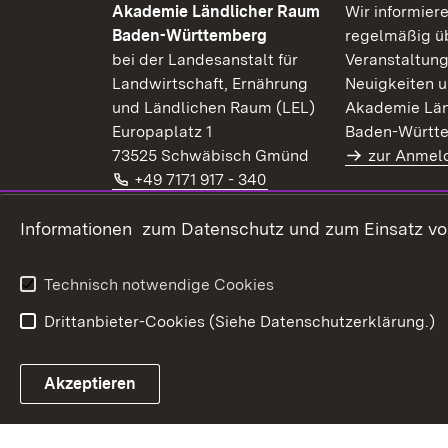
Akademie Ländlicher Raum
Wir informier
Baden-Württemberg
regelmäßig üb
bei der Landesanstalt für
Veranstaltung
Landwirtschaft, Ernährung
Neuigkeiten u
und Ländlichen Raum (LEL)
Akademie Län
Europaplatz 1
Baden-Württ
73525 Schwäbisch Gmünd
zur Anmel
Telefon:
(Öffnet in neuem Fenster
+49 7171 917 - 340
E-Mail:
(Öffnet in neuem Fenster)
alr@lel.bwl.de
Extern:
(Öffnet in neuem Fenster)
Informationen zum Datenschutz und zum Einsatz von 
www.alr-bw.de
Kontaktformular
Technisch notwendige Cookies
Drittanbieter-Cookies (Siehe Datenschutzerklärung.)
Akzeptieren