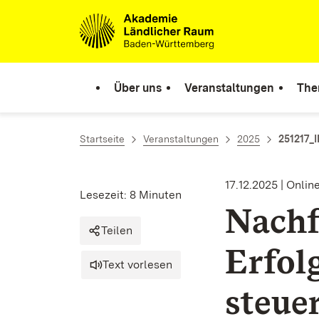
Zum Inhalt springen
Link zur Startseite
Über uns
Veranstaltungen
The
Startseite
Veranstaltungen
2025
251217_
17.12.2025 | Onlin
Lesezeit: 8 Minuten
Nachf
Teilen
Erfol
Text vorlesen
steue