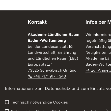
Kontakt
Infos per M
Akademie Ländlicher Raum
Wir informier
Baden-Württemberg
regelmäßig üb
bei der Landesanstalt für
Veranstaltung
Landwirtschaft, Ernährung
Neuigkeiten u
und Ländlichen Raum (LEL)
Akademie Län
Europaplatz 1
Baden-Württ
73525 Schwäbisch Gmünd
zur Anmel
Telefon:
(Öffnet in neuem Fenster
+49 7171 917 - 340
E-Mail:
(Öffnet in neuem Fenster)
alr@lel.bwl.de
Extern:
(Öffnet in neuem Fenster)
Informationen zum Datenschutz und zum Einsatz von 
www.alr-bw.de
Kontaktformular
Technisch notwendige Cookies