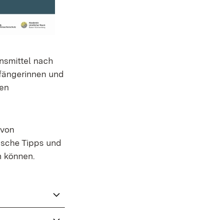
nsmittel nach
pfängerinnen und
den
 von
ische Tipps und
en können.