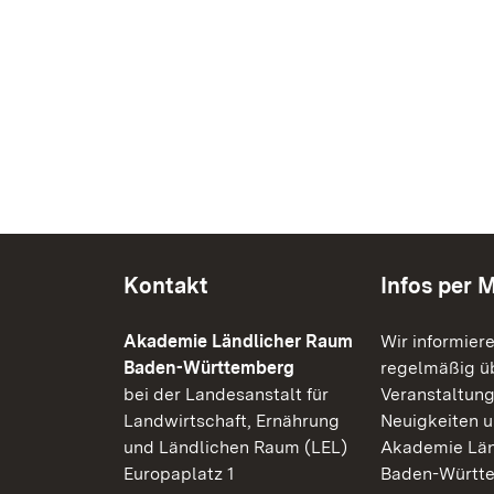
Kontakt
Infos per M
Akademie Ländlicher Raum
Wir informier
Baden-Württemberg
regelmäßig üb
bei der Landesanstalt für
Veranstaltung
Landwirtschaft, Ernährung
Neuigkeiten u
und Ländlichen Raum (LEL)
Akademie Län
Europaplatz 1
Baden-Württ