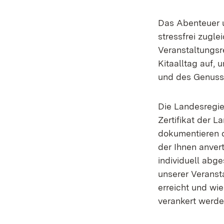
Das Abenteuer 
stressfrei zugle
Veranstaltungsre
Kitaalltag auf, 
und des Genuss
Die Landesregi
Zertifikat der L
dokumentieren d
der Ihnen anvert
individuell abg
unserer Veransta
erreicht und wi
verankert werd