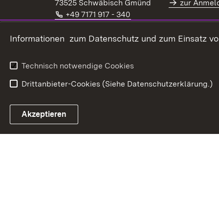
73525 Schwäbisch Gmünd
zur Anmel
Telefon:
(Öffnet in neuem Fenster
+49 7171 917 - 340
E-Mail:
(Öffnet in neuem Fenster)
alr@lel.bwl.de
Extern:
(Öffnet in neuem Fenster)
Informationen zum Datenschutz und zum Einsatz von 
www.alr-bw.de
Kontaktformular
Technisch notwendige Cookies
Drittanbieter-Cookies (Siehe Datenschutzerklärung.)
Akzeptieren