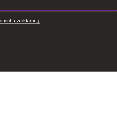
enschutzerklärung
ung zur Barrierefreiheit
Benutzungshinweise
 Landwirtschaft - Ernährung - Ländlicher Raum