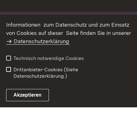
Impressum
Datenschutz
Informationen zum Datenschutz und zum Einsatz
Erklärung zur
von Cookies auf dieser Seite finden Sie in unserer
Benutzungshinweise
Barrierefreiheit
Datenschutzerklärung
Infodienst Landwirtschaft -
Ernährung - Ländlicher
Technisch notwendige Cookies
Raum
Drittanbieter-Cookies (Siehe
Datenschutzerklärung.)
Akzeptieren