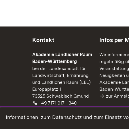
Kontakt
Infos per M
Akademie Ländlicher Raum
Wir informier
Baden-Württemberg
regelmäßig üb
bei der Landesanstalt für
Veranstaltung
Landwirtschaft, Ernährung
Neuigkeiten u
und Ländlichen Raum (LEL)
Akademie Län
Europaplatz 1
Baden-Württ
73525 Schwäbisch Gmünd
zur Anmel
Telefon:
(Öffnet in neuem Fenster
+49 7171 917 - 340
E-Mail:
(Öffnet in neuem Fenster)
alr@lel.bwl.de
Extern:
(Öffnet in neuem Fenster)
Informationen zum Datenschutz und zum Einsatz von 
www.alr-bw.de
Kontaktformular