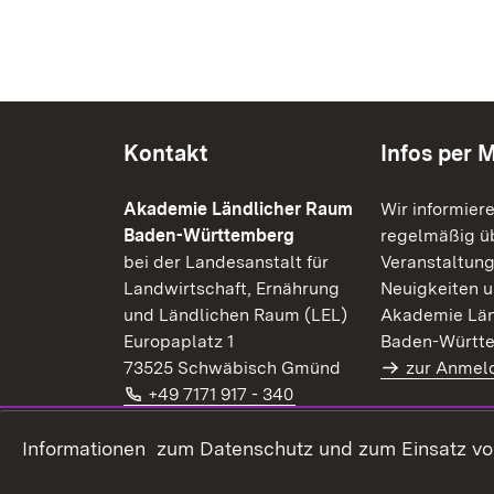
Kontakt
Infos per M
Akademie Ländlicher Raum
Wir informier
Baden-Württemberg
regelmäßig üb
bei der Landesanstalt für
Veranstaltung
Landwirtschaft, Ernährung
Neuigkeiten u
und Ländlichen Raum (LEL)
Akademie Län
Europaplatz 1
Baden-Württ
73525 Schwäbisch Gmünd
zur Anmel
Telefon:
(Öffnet in neuem Fenster
+49 7171 917 - 340
E-Mail:
(Öffnet in neuem Fenster)
alr@lel.bwl.de
Extern:
(Öffnet in neuem Fenster)
Informationen zum Datenschutz und zum Einsatz von 
www.alr-bw.de
Kontaktformular