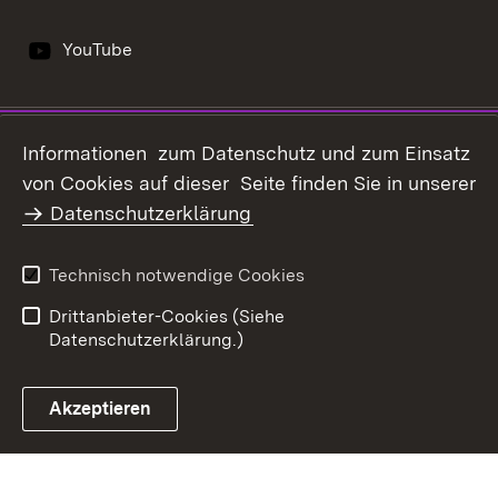
YouTube
Impressum
Datenschutz
Informationen zum Datenschutz und zum Einsatz
Erklärung zur
von Cookies auf dieser Seite finden Sie in unserer
Benutzungshinweise
Barrierefreiheit
Datenschutzerklärung
Infodienst Landwirtschaft -
Ernährung - Ländlicher
Technisch notwendige Cookies
Raum
Drittanbieter-Cookies (Siehe
Datenschutzerklärung.)
Akzeptieren