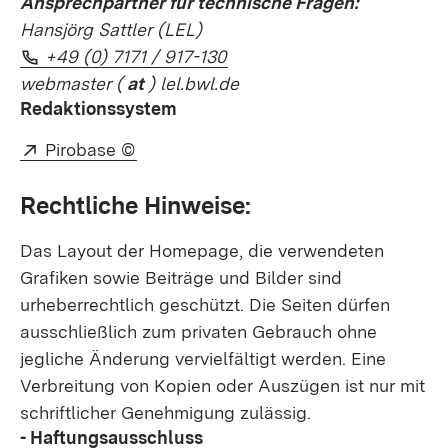
Ansprechpartner für technische Fragen:
Hansjörg Sattler (LEL)
Telefon:
(Öffnet in neuem Fenster)
+49 (0) 7171 / 917-130
webmaster
(
at
) lel.bwl.de
Redaktionssystem
Extern:
(Öffnet in neuem Fenster)
Pirobase ©
Rechtliche Hinweise:
Das Layout der Homepage, die verwendeten
Grafiken sowie Beiträge und Bilder sind
urheberrechtlich geschützt. Die Seiten dürfen
ausschließlich zum privaten Gebrauch ohne
jegliche Änderung vervielfältigt werden. Eine
Verbreitung von Kopien oder Auszügen ist nur mit
schriftlicher Genehmigung zulässig.
- Haftungsausschluss