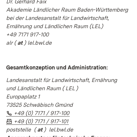
Dr. Gerhard Faix
Akademie Ländlicher Raum Baden-Württemberg
bei der Landesanstalt für Landwirtschaft,
Ernährung und Ländlichen Raum (LEL)
+49 7171 917-100
alr
(
at
) lel.bwl.de
Gesamtkonzeption und Administration:
Landesanstalt für Landwirtschaft, Ernährung
und Ländlichen Raum (
LEL
)
Europaplatz 1
73525 Schwäbisch Gmünd
Telefon:
(Öffnet in neuem Fenster)
+49 (0) 7171 / 917-100
Fax:
(Öffnet in neuem Fenster)
+49 (0) 7171 / 917-101
poststelle
(
at
) lel.bwl.de