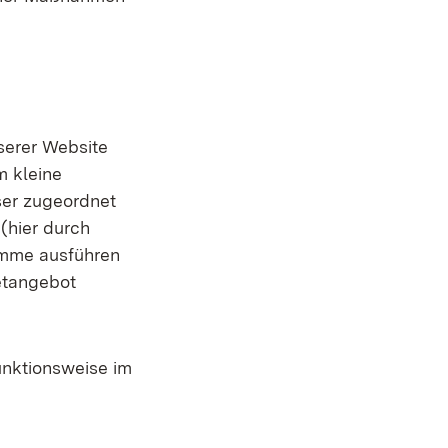
serer Website
m kleine
ser zugeordnet
(hier durch
amme ausführen
netangebot
unktionsweise im