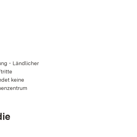
ung - Ländlicher
ritte
ndet keine
chenzentrum
die