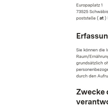
Europaplatz 1
73525 Schwäbi
poststelle (
at
) 
Erfassun
Sie können die I
Raum/Ernährungs
grundsätzlich o
personenbezoge
durch den Aufru
Zwecke d
verantwo