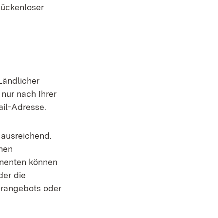
lückenloser
Ländlicher
nur nach Ihrer
ail-Adresse.
 ausreichend.
nen
nnenten können
der die
erangebots oder