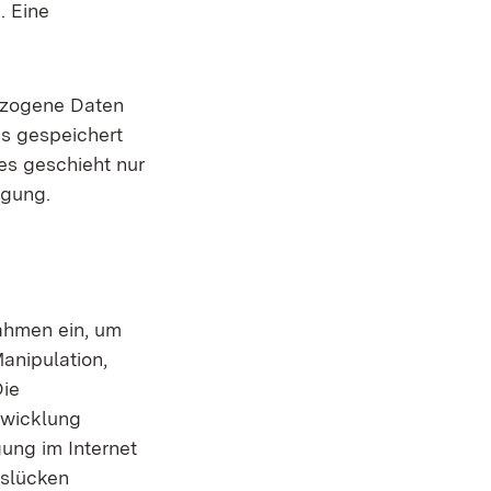
. Eine
ezogene Daten
us gespeichert
es geschieht nur
igung.
ahmen ein, um
anipulation,
Die
twicklung
gung im Internet
tslücken