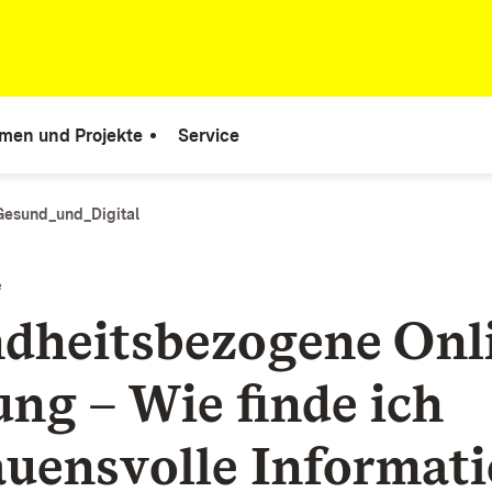
men und Projekte
Service
Gesund_und_Digital
e
dheitsbezogene Onl
ng – Wie finde ich
auensvolle Informat