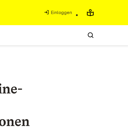
Einloggen
ine-
ionen