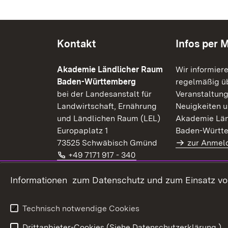
Kontakt
Infos per M
Akademie Ländlicher Raum
Wir informier
Baden-Württemberg
regelmäßig üb
bei der Landesanstalt für
Veranstaltung
Landwirtschaft, Ernährung
Neuigkeiten u
und Ländlichen Raum (LEL)
Akademie Län
Europaplatz 1
Baden-Württ
73525 Schwäbisch Gmünd
zur Anmel
Telefon:
(Öffnet in neuem Fenster
+49 7171 917 - 340
E-Mail:
(Öffnet in neuem Fenster)
alr@lel.bwl.de
Extern:
(Öffnet in neuem Fenster)
Informationen zum Datenschutz und zum Einsatz von 
www.alr-bw.de
Kontaktformular
Technisch notwendige Cookies
Drittanbieter-Cookies (Siehe Datenschutzerklärung.)