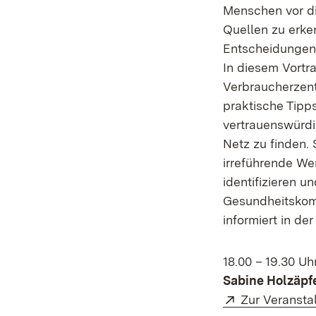
Menschen vor di
Quellen zu erke
Entscheidungen f
In diesem Vortr
Verbraucherzen
praktische Tipp
vertrauenswürdi
Netz zu finden. 
irreführende We
identifizieren un
Gesundheitskomp
informiert in d
18.00 – 19.30 Uh
Sabine Holzäpf
Extern:
Zur Veransta