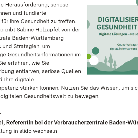
e Herausforderung, seriöse
nnen und fundierte
ür ihre Gesundheit zu treffen.
ag gibt Sabine Holzäpfel von der
trale Baden-Württemberg
s und Strategien, um
ge Gesundheitsinformationen im
Sie erfahren, wie Sie
rbung entlarven, seriöse Quellen
d Ihre digitale
etenz stärken können. Nutzen Sie das Wissen, um sic
er digitalen Gesundheitswelt zu bewegen.
r
el, Referentin bei der Verbraucherzentrale Baden-W
(Öffnet in neuem Fenster)
ltung in slido wechseln