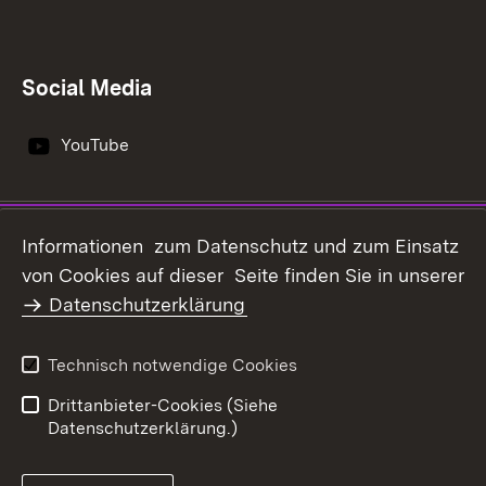
Social Media
YouTube
Impressum
Datenschutz
Informationen zum Datenschutz und zum Einsatz
Erklärung zur
von Cookies auf dieser Seite finden Sie in unserer
Benutzungshinweise
Barrierefreiheit
Datenschutzerklärung
Infodienst Landwirtschaft -
Ernährung - Ländlicher
Technisch notwendige Cookies
Raum
Drittanbieter-Cookies (Siehe
Datenschutzerklärung.)