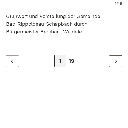
1/19
Grußwort und Vorstellung der Gemeinde
Bl
Bad-Rippoldsau-Schapbach durch
ko
Bürgermeister Bernhard Waidele.
La
Zur Seite
1
Zur letzten Seite
19
Zurück
Weiter