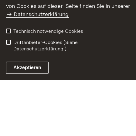
Erklärung zur
von Cookies auf dieser Seite finden Sie in unserer
Benutzungshinweise
Barrierefreiheit
Datenschutzerklärung
Infodienst Landwirtschaft -
Ernährung - Ländlicher
Technisch notwendige Cookies
Raum
Drittanbieter-Cookies (Siehe
Datenschutzerklärung.)
Akzeptieren