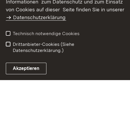
Informationen zum Datenschutz und zum Einsatz
Erklärung zur
von Cookies auf dieser Seite finden Sie in unserer
Benutzungshinweise
Barrierefreiheit
Datenschutzerklärung
Infodienst Landwirtschaft -
Ernährung - Ländlicher
Technisch notwendige Cookies
Raum
Drittanbieter-Cookies (Siehe
Datenschutzerklärung.)
Akzeptieren