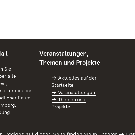
ail
Veranstaltungen,
Themen und Projekte
en Sie
er alle
Aktuelles auf der
en,
Startseite
nd Termine der
Veranstaltungen
dlicher Raum
Themen und
emberg.
Projekte
dung
)
Cookies auf dieser Seite finden Sie in unserer
Dat