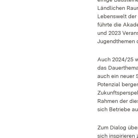
Ländlichen Rau
Lebenswelt der 
führte die Akad
und 2023 Veran
Jugendthemen d
Auch 2024/25 wi
das Dauerthema 
auch ein neuer
Potenzial berge
Zukunftsperspekt
Rahmen der dies
sich Betriebe a
Zum Dialog über
sich inspiriere