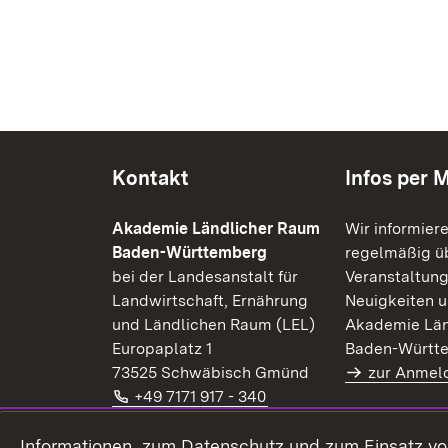
Kontakt
Infos per M
Akademie Ländlicher Raum
Wir informier
Baden-Württemberg
regelmäßig üb
bei der Landesanstalt für
Veranstaltung
Landwirtschaft, Ernährung
Neuigkeiten u
und Ländlichen Raum (LEL)
Akademie Län
Europaplatz 1
Baden-Württ
73525 Schwäbisch Gmünd
zur Anmel
Telefon:
(Öffnet in neuem Fenster
+49 7171 917 - 340
E-Mail:
(Öffnet in neuem Fenster)
alr@lel.bwl.de
Extern:
(Öffnet in neuem Fenster)
Informationen zum Datenschutz und zum Einsatz von 
www.alr-bw.de