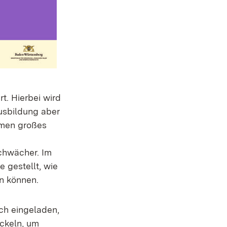
. Hierbei wird
usbildung aber
hmen großes
schwächer. Im
 gestellt, wie
n können.
ich eingeladen,
ickeln, um