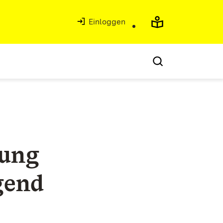
Einloggen
gung
gend