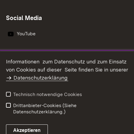
Social Media
YouTube
Impressum
Datenschutz
Informationen zum Datenschutz und zum Einsatz
Erklärung zur
von Cookies auf dieser Seite finden Sie in unserer
Benutzungshinweise
Barrierefreiheit
Datenschutzerklärung
Infodienst Landwirtschaft -
Ernährung - Ländlicher
Technisch notwendige Cookies
Raum
Drittanbieter-Cookies (Siehe
Datenschutzerklärung.)
Akzeptieren