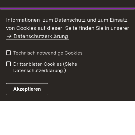
Impressum
Datenschutz
Informationen zum Datenschutz und zum Einsatz
Erklärung zur
von Cookies auf dieser Seite finden Sie in unserer
Benutzungshinweise
Barrierefreiheit
Datenschutzerklärung
Infodienst Landwirtschaft -
Ernährung - Ländlicher
Technisch notwendige Cookies
Raum
Drittanbieter-Cookies (Siehe
Datenschutzerklärung.)
Akzeptieren