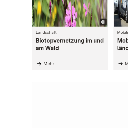
Landschaft
Mobili
Biotopvernetzung im und
Mobi
am Wald
län
Mehr
M