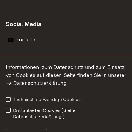
Social Media
YouTube
Impressum
Datenschutz
Informationen zum Datenschutz und zum Einsatz
Erklärung zur
von Cookies auf dieser Seite finden Sie in unserer
Benutzungshinweise
Barrierefreiheit
Datenschutzerklärung
Infodienst Landwirtschaft -
Ernährung - Ländlicher
Technisch notwendige Cookies
Raum
Drittanbieter-Cookies (Siehe
Datenschutzerklärung.)