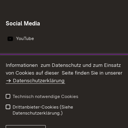
Social Media
YouTube
Impressum
Datenschutz
Informationen zum Datenschutz und zum Einsatz
Erklärung zur
von Cookies auf dieser Seite finden Sie in unserer
Benutzungshinweise
Barrierefreiheit
Datenschutzerklärung
Infodienst Landwirtschaft -
Ernährung - Ländlicher
Technisch notwendige Cookies
Raum
Drittanbieter-Cookies (Siehe
Datenschutzerklärung.)