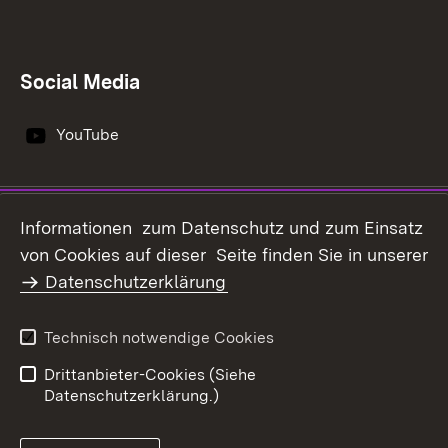
Social Media
YouTube
Impressum
Datenschutz
Informationen zum Datenschutz und zum Einsatz
Erklärung zur
von Cookies auf dieser Seite finden Sie in unserer
Benutzungshinweise
Barrierefreiheit
Datenschutzerklärung
Infodienst Landwirtschaft -
Ernährung - Ländlicher
Technisch notwendige Cookies
Raum
Drittanbieter-Cookies (Siehe
Datenschutzerklärung.)